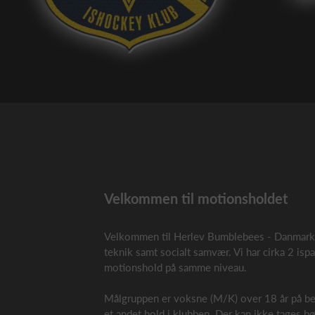
Velkommen til motionsholdet
Velkommen til Herlev Bumblebees - Danmarks h
teknik samt socialt samvær. Vi har cirka 2 is
motionshold på samme niveau.
Målgruppen er voksne (M/K) over 18 år på begy
et andet hold i klubben. Der kan ikke tages bør