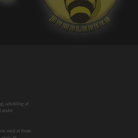
, udvikling af
d andre
rne med at finde
skriv til