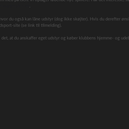
mus@gmail.com
.
hvor du også kan låne udstyr (dog ikke skøjter). Hvis du derefter øns
port-site (se link til tilmelding).
et, at du anskaffer eget udstyr og køber klubbens hjemme- og udeb