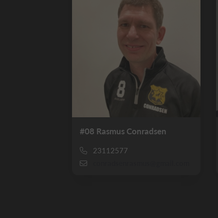
#08 Rasmus Conradsen
23112577
conradsenrasmus@gmail.com