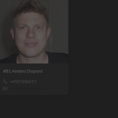
#81 Anders Dupont
+4527286217
medadup@hotmail.com