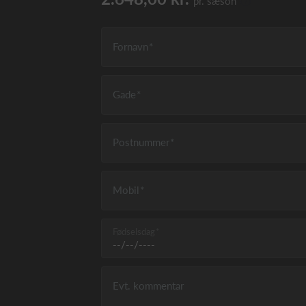
pr. sæson
Fornavn
Gade
Postnummer
Mobil
Fødselsdag
Evt. kommentar