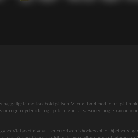
yggeligste motionshold på isen. Vi er et hold med fokus på træning
pas om ugen i ydertider og spiller i løbet af sæsonen nogle kampe mo
nder/let øvet niveau – er du erfaren ishockeyspiller, hjælper vi ge
n med på isen. Vi optager løbende nye spillere. Har det interesse, så 