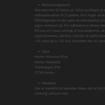
Basisarrangement:
Ved ankomst til hallen vil i blive modtaget af e
målmandsudstyr til 2 spillere, hvis nogle øns
Efterfølgende vil der være en introduktion af 
tages nemmest på. For målmænd er denne introd
På isen vil i have selskab af instruktørerne, de
også dommere, når/hvis i ønsker at spille ka
I vil være på is i 50 min, hvorefter der vil væ
Sted:
Herlev Ishockey Klub
Herlev Skøjtehal
Tvedvangen 204
2730 Herlev
Mødetid:
Der er mødetid 60 minutter inden, det er tid ti
omkring udstyret mm.