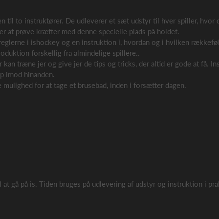
n til to instruktører. De udleverer et sæt udstyr til hver spiller, hvor 
ker at prøve kræfter med denne specielle plads på holdet.
reglerne i ishockey og en instruktion i, hvordan og i hvilken rækkefø
uktion forskellig fra almindelige spillere..
r kan træne jer og give jer de tips og tricks, der altid er gode at få. I
mp imod hinanden.
re mulighed for at tage et brusebad, inden i forsætter dagen.
l at gå på is. Tiden bruges på udlevering af udstyr og instruktion i pr