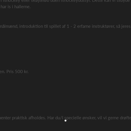
 ishockey eller skøjteløb uden ishockeyudstyr. Dette kan vi tilbyde 
har is i hallerne.
 målmænd, introduktion til spillet af 1 - 2 erfarne instruktører, så jer
en. Pris 500 kr.
nter praktisk afholdes. Har du/I specielle ønsker, vil vi gerne drøf