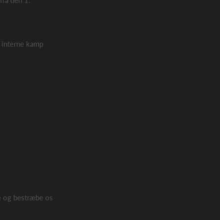
fra den 1.
es interne kamp
te og bestræbe os