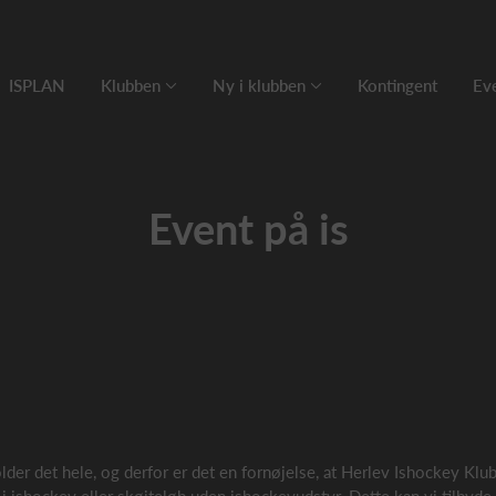
ISPLAN
Klubben
Ny i klubben
Kontingent
Eve
Event på is
der det hele, og derfor er det en fornøjelse, at Herlev Ishockey Klub