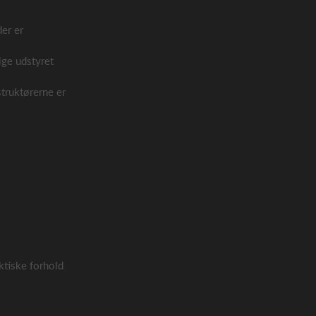
der er
lge udstyret
nstruktørerne er
aktiske forhold