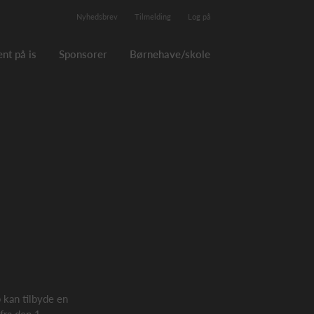
Nyhedsbrev
Tilmelding
Log på
nt på is
Sponsorer
Børnehave/skole
 kan tilbyde en