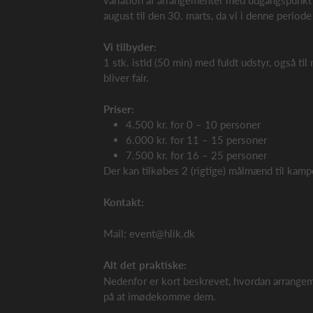
variation af arrangementer med udgangspunkt i
august til den 30. marts, da vi i denne periode 
Vi tilbyder:
1 stk. istid (50 min) med fuldt udstyr, også til
bliver fair.
Priser:
4.500 kr. for 0 – 10 personer
6.000 kr. for 11 – 15 personer
7.500 kr. for 16 – 25 personer
Der kan tilkøbes 2 (rigtige) målmænd til kamp
Kontakt:
Mail: event@hlik.dk
Alt det praktiske:
Nedenfor er kort beskrevet, hvordan arrangeme
på at imødekomme dem.