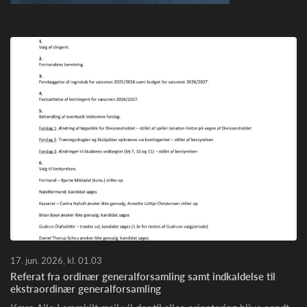
17. jun. 2026, kl. 01.03
Referat fra ordinær generalforsamling samt indkaldelse til
ekstraordinær generalforsamling